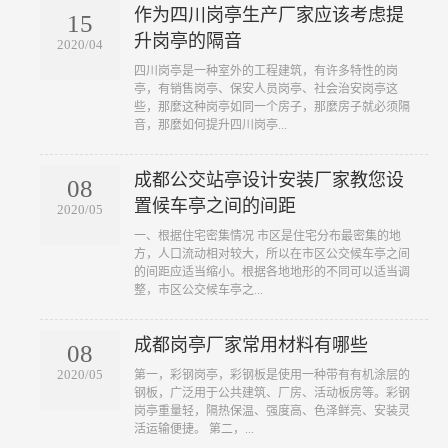
作为四川岗亭生产厂家应该考虑提
15
升岗亭的隔音
2020/04
四川岗亭是一种室外的工程建筑，有许多特性的岗
亭，有销售岗亭、保安人员岗亭、社会治安岗亭这
些，那麼这种岗亭如同一个房子，那麼房子就必须隔
音，那麼如何提升四川岗亭...
成都公交站亭设计安装厂家教您设
08
置候车亭之间的间距
2020/05
一、根据住宅密集情况 市区是住宅分布最密集的地
方，人口流动相对较大，所以在市区公交候车亭之间
的间距应适当缩小。根据各地地形的不同可以适当调
整，市区公交候车亭之...
成都岗亭厂家常用材料有哪些
08
2020/05
第一，彩钢岗亭，彩钢板是使用一种带有有机涂层的
钢板，广泛用于公共建筑、厂房、活动板房等。彩钢
岗亭重量轻，隔热保温、强度高、色泽鲜亮、安装灵
活运输便捷。 第二，...