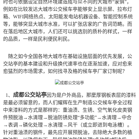
时也可依据设定自然环境建造成与众不同的大城市“家俱”，
例如在比较发达大城市公交候车亭能够安上显示屏、拉布灯
箱、WIFI网络热点、太阳能发电站机器设备、智能控制系统
等，能够突显大城市水准，可以扩张店家的广告词范畴。而
在落后地区大城市，人们还可以挑选别的质朴的样式，一样
的品质，一样是民利便民利民。
随之如今全国各地大城市在基础设施层面的优先发展，公
交站亭的基本建设和升级换代速率也在逐渐加速，应对愈来
愈猛烈的市场需求，如何找寻及格的候车亭厂家订制呢？
成都公交站亭
1、
因为是户外商品，那麼厚钢板表层的漆料
是最必须留意的，而人们耀辉在生产制造公交候车亭全过程
中来漆料的方式是那样的：重油渍、生锈、空气氧化皮类钢
件预脱油→水清理→脱油防锈处理“多功能”→水清理→中合
→表调→磷化处理→水清理→风干（或立即进到电泳槽）。
针对重油渍的钢件，最先应开展预脱油，去除绝大多数的植