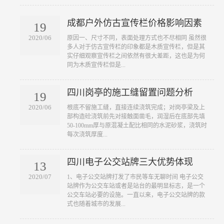
成都户外仿古宣传栏价格影响因素
19
2020/06
原因一、尺寸不同，表面处理方式也不尽相同 虽然很
多人对于仿古宣传栏的印象都是木质宣传栏，但是其
实仔细观察宣传栏之间依然有很大差距，这也是为何
同为木质宣传栏但是...
四川岗亭的施工缝留置问题分析
19
2020/06
根底不留施工缝，直接连续浇筑完成；对岗亭梁及上
部构造砼浇筑前先对接触面凿毛，润湿后在底部先填
50-100mm厚与原混凝土配比相同的水泥砂浆，浇筑时
每次浇筑厚度...
四川电子公交站牌三大优势体现
13
2020/07
1、电子公交站牌打发了市民等车无聊时间 电子公交
站牌作为公交车站或者是站台的最明显标志，是一个
公交车站必要的设施。一直以来，电子公交站牌的款
式也随着城市的发展...