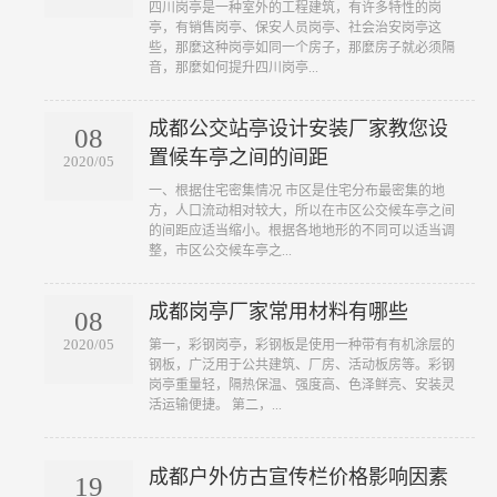
四川岗亭是一种室外的工程建筑，有许多特性的岗
亭，有销售岗亭、保安人员岗亭、社会治安岗亭这
些，那麼这种岗亭如同一个房子，那麼房子就必须隔
音，那麼如何提升四川岗亭...
成都公交站亭设计安装厂家教您设
08
置候车亭之间的间距
2020/05
一、根据住宅密集情况 市区是住宅分布最密集的地
方，人口流动相对较大，所以在市区公交候车亭之间
的间距应适当缩小。根据各地地形的不同可以适当调
整，市区公交候车亭之...
成都岗亭厂家常用材料有哪些
08
2020/05
第一，彩钢岗亭，彩钢板是使用一种带有有机涂层的
钢板，广泛用于公共建筑、厂房、活动板房等。彩钢
岗亭重量轻，隔热保温、强度高、色泽鲜亮、安装灵
活运输便捷。 第二，...
成都户外仿古宣传栏价格影响因素
19