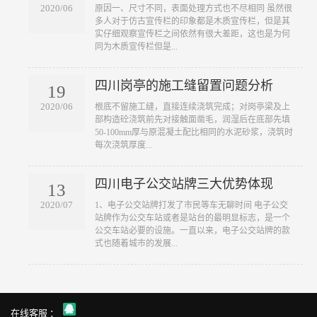
2020/06
原因一、尺寸不同，表面处理方式也不尽相同 虽然很
多人对于仿古宣传栏的印象都是木质宣传栏，但是其
实仔细观察宣传栏之间依然有很大差距，这也是为何
同为木质宣传栏但是...
四川岗亭的施工缝留置问题分析
19
2020/06
根底不留施工缝，直接连续浇筑完成；对岗亭梁及上
部构造砼浇筑前先对接触面凿毛，润湿后在底部先填
50-100mm厚与原混凝土配比相同的水泥砂浆，浇筑时
每次浇筑厚度...
四川电子公交站牌三大优势体现
13
2020/07
1、电子公交站牌打发了市民等车无聊时间 电子公交
站牌作为公交车站或者是站台的最明显标志，是一个
公交车站必要的设施。一直以来，电子公交站牌的款
式也随着城市的发展...
在线客服 ：