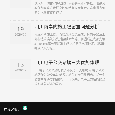
多人对于仿古宣传栏的印象都是木质宣传栏，但是其
实仔细观察宣传栏之间依然有很大差距，这也是为何
同为木质宣传栏但是...
四川岗亭的施工缝留置问题分析
19
2020/06
根底不留施工缝，直接连续浇筑完成；对岗亭梁及上
部构造砼浇筑前先对接触面凿毛，润湿后在底部先填
50-100mm厚与原混凝土配比相同的水泥砂浆，浇筑时
每次浇筑厚度...
四川电子公交站牌三大优势体现
13
2020/07
1、电子公交站牌打发了市民等车无聊时间 电子公交
站牌作为公交车站或者是站台的最明显标志，是一个
公交车站必要的设施。一直以来，电子公交站牌的款
式也随着城市的发展...
在线客服 ：