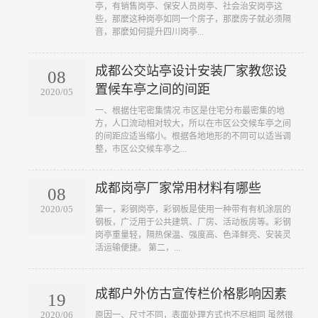
亭，有销售岗亭、保安人员岗亭、社会治安岗亭这
些，那麼这种岗亭如同一个房子，那麼房子就必须隔
音，那麼如何提升四川岗亭...
成都公交站亭设计安装厂家教您设
08
置候车亭之间的间距
2020/05
一、根据住宅密集情况 市区是住宅分布最密集的地
方，人口流动相对较大，所以在市区公交候车亭之间
的间距应适当缩小。根据各地地形的不同可以适当调
整，市区公交候车亭之...
成都岗亭厂家常用材料有哪些
08
2020/05
第一，彩钢岗亭，彩钢板是使用一种带有有机涂层的
钢板，广泛用于公共建筑、厂房、活动板房等。彩钢
岗亭重量轻，隔热保温、强度高、色泽鲜亮、安装灵
活运输便捷。 第二，...
成都户外仿古宣传栏价格影响因素
19
2020/06
原因一、尺寸不同，表面处理方式也不尽相同 虽然很