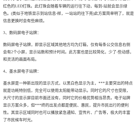
红色的LED灯珠。此灯珠会随着车辆的运行往下动，每到-站就会显示绿
色。(类似于地铁显示到站信息-样，一站站的往下亮)此方案简单明了，就是
信息更换时会有些麻烦。
3、数码屏电子站牌：
数码屏电子站牌，即显示区域其他地方均为灯箱，仅有每条公交信息右侧
会有2个小屏，显示站数和预计时间。此方案也是比较简化，少了-些动感，
和灵活的画面布局。
4、墨水屏电子站牌：
墨水屏是一种新出现的显示方式，以黑白色显示为主，***主要突出的特点
就是功耗特别低，完全可以使用太阳能带动显示。同时它的尺寸也受限，
大尺寸的显示屏目前市面还没有，同时它的价格优势相当昂贵。电子站牌
显示方案众多，但***终的出发点都是便民、惠民，提升市民出行的便利
性。其显示区域同时也可以播放紧急通知、宣传片、广告等，极大的丰富
了市民候车时光。