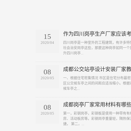
作为四川岗亭生产厂家应该
15
2020/04
四川岗亭是一种室外的工程建筑，有许多特
社会治安岗亭这些，那麼这种岗亭如同一个
升四川岗亭...
成都公交站亭设计安装厂家
08
2020/05
一、根据住宅密集情况 市区是住宅分布最
区公交候车亭之间的间距应适当缩小。根据
候车亭之...
成都岗亭厂家常用材料有哪
08
2020/05
第一，彩钢岗亭，彩钢板是使用一种带有有
房、活动板房等。彩钢岗亭重量轻，隔热保
捷。 第二，...