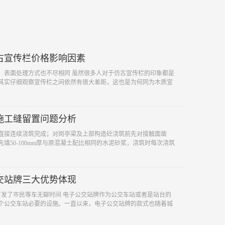
古宣传栏价格影响因素
，表面处理方式也不尽相同 虽然很多人对于仿古宣传栏的印象都是
其实仔细观察宣传栏之间依然有很大差距，这也是为何同为木质宣
施工缝留置问题分析
直接连续浇筑完成；对岗亭梁及上部构造砼浇筑前先对接触面凿
填50-100mm厚与原混凝土配比相同的水泥砂浆，浇筑时每次浇筑
交站牌三大优势体现
打发了市民等车无聊时间 电子公交站牌作为公交车站或者是站台的
个公交车站必要的设施。一直以来，电子公交站牌的款式也随着城