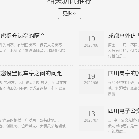
相关新闻推荐
更多>>
考虑提升岗亭的隔音
成都户外仿
19
2020/06
性的岗亭，有销售岗亭、保安人员岗亭、
原因一、尺寸不同
房子，那麼房子就必须隔音，那麼如何提
木质宣传栏，但是
传栏但是...
教您设置候车亭之间的间距
四川岗亭的
19
2020/06
密集的地方，人口流动相对较大，所以在市
根底不留施工缝，
各地地形的不同可以适当调整，市区公交
毛，润湿后在底部先
厚度...
些
四川电子公
13
2020/07
机涂层的钢板，广泛用于公共建筑、厂
1、电子公交站牌
温、强度高、色泽鲜亮、安装灵活运输便
最明显标志，是一
市的发展...