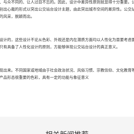
、与众不同的、让人过目不忘的。因此，设计中差异性原则就显得十分重要。
别出心裁的形式以突出公交站台设计主题，由此突出城市空间的差异性。公交
间的风采，脱颖而出。
设计的，这些设计不论从色彩、外观还是内在潜质方面均以人性化为首要考虑
只有具备了人性化设计的原则，方能够体现公交站台设计的真正意义。
现出来。不同国家或地域由于社会政治状况、风俗习惯、宗教信仰、文化教育
产品形态很重要的色彩，具有一定的功能与象征意义